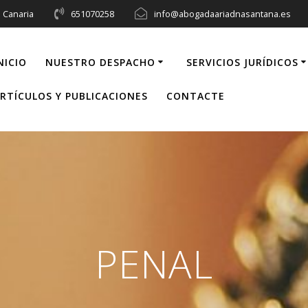
n Canaria
651070258
info@abogadaariadnasantana.es
NICIO
NUESTRO DESPACHO
SERVICIOS JURÍDICOS
RTÍCULOS Y PUBLICACIONES
CONTACTE
PENAL