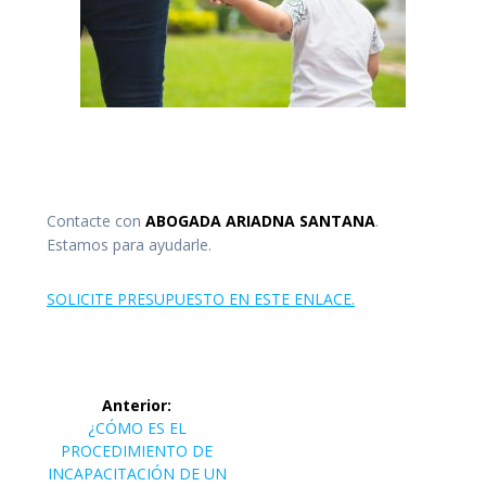
Abogado guarda y custodia Familia Gran Canaria.
Abogada Guarda y Custodia familia. Convenio regulador
Gran Canaria. Abogado guarda y custodia Las Palmas.
Contacte con
ABOGADA ARIADNA SANTANA
.
Estamos para ayudarle.
SOLICITE PRESUPUESTO EN ESTE ENLACE.
Navegación
Anterior:
de
Entrada
¿CÓMO ES EL
anterior:
PROCEDIMIENTO DE
entradas
INCAPACITACIÓN DE UN