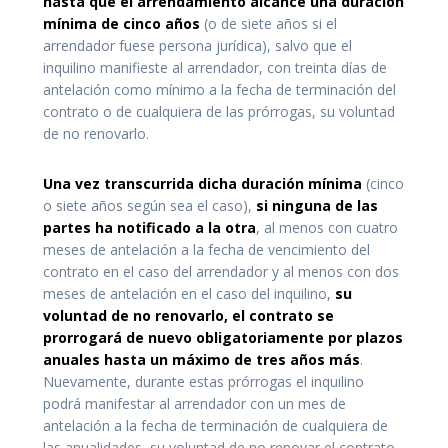
hasta que el arrendamiento alcance una
duración
mínima de cinco años
(o de siete años si el
arrendador fuese persona jurídica), salvo que el
inquilino manifieste al arrendador, con treinta días de
antelación como mínimo a la fecha de terminación del
contrato o de cualquiera de las prórrogas, su voluntad
de no renovarlo.
Una vez transcurrida dicha duración mínima
(cinco
o siete años según sea el caso),
si ninguna de las
partes ha notificado a la otra
, al menos con cuatro
meses de antelación a la fecha de vencimiento del
contrato en el caso del arrendador y al menos con dos
meses de antelación en el caso del inquilino,
su
voluntad de no renovarlo, el contrato se
prorrogará de nuevo obligatoriamente por plazos
anuales hasta un máximo de tres años más
.
Nuevamente, durante estas prórrogas el inquilino
podrá manifestar al arrendador con un mes de
antelación a la fecha de terminación de cualquiera de
las anualidades, su voluntad de no renovar el contrato.