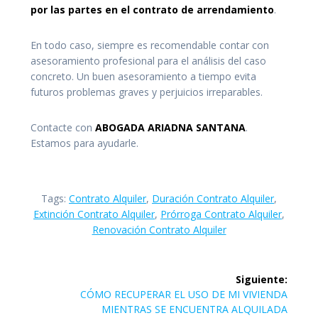
por las partes en el contrato de arrendamiento
.
En todo caso, siempre es recomendable contar con
asesoramiento profesional para el análisis del caso
concreto. Un buen asesoramiento a tiempo evita
futuros problemas graves y perjuicios irreparables.
Contacte con
ABOGADA ARIADNA SANTANA
.
Estamos para ayudarle.
Tags:
Contrato Alquiler
,
Duración Contrato Alquiler
,
Extinción Contrato Alquiler
,
Prórroga Contrato Alquiler
,
Renovación Contrato Alquiler
Navegación
Siguiente:
de
Siguiente
CÓMO RECUPERAR EL USO DE MI VIVIENDA
entrada:
MIENTRAS SE ENCUENTRA ALQUILADA