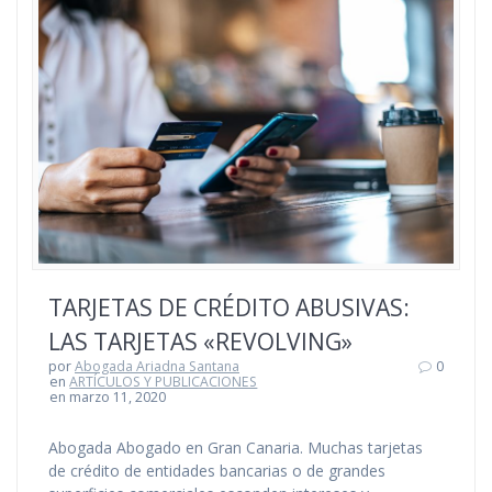
TARJETAS DE CRÉDITO ABUSIVAS:
LAS TARJETAS «REVOLVING»
por
Abogada Ariadna Santana
0
en
ARTÍCULOS Y PUBLICACIONES
en marzo 11, 2020
Abogada Abogado en Gran Canaria. Muchas tarjetas
de crédito de entidades bancarias o de grandes